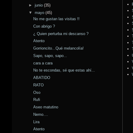
►
junio
(35)
▼
mayo
(45)
No me gustan las visitas !!
Con abrigo ?
¿ Quien perturba mi descanso ?
Atento
Gorrioncito...Qué melancolía!
Sapo, sapo, sapo...
cara a cara
No te escondas, sé que estas ahí...
ABATIDO
RATO
Oso
Rufi
Aseo matutino
Nemo....
Lira
Atento